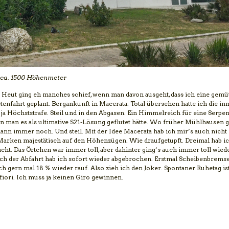
, ca. 1500 Höhenmeter
r. Heut ging eh manches schief, wenn man davon ausgeht, dass ich eine gemü
nfahrt geplant: Bergankunft in Macerata. Total übersehen hatte ich die in
ja Höchststrafe. Steil und in den Abgasen. Ein Himmelreich für eine Serpen
enn man es als ultimative S21-Lösung geflutet hätte. Wo früher Mühlhausen 
ann immer noch. Und steil. Mit der Idee Macerata hab ich mir’s auch nicht 
Marken majestätisch auf den Höhenzügen. Wie draufgetupft. Dreimal hab i
dacht. Das Örtchen war immer toll, aber dahinter ging’s auch immer toll wiede
uch der Abfahrt hab ich sofort wieder abgebrochen. Erstmal Scheibenbrems
ch gern mal 18 % wieder rauf. Also zieh ich den Joker. Spontaner Ruhetag is
 fiori. Ich muss ja keinen Giro gewinnen.