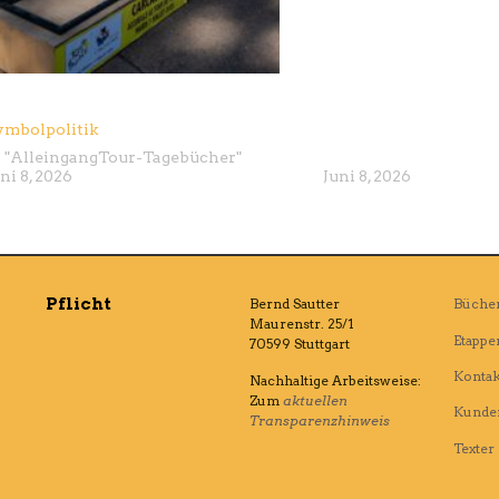
ymbolpolitik
 "
Alleingang
Tour-Tagebücher
"
ni 8, 2026
Juni 8, 2026
Pflicht
Bernd Sautter
Büche
Maurenstr. 25/1
Etappe
70599 Stuttgart
Kontak
Nachhaltige Arbeitsweise:
Zum
aktuellen
Kunde
Transparenzhinweis
Texter