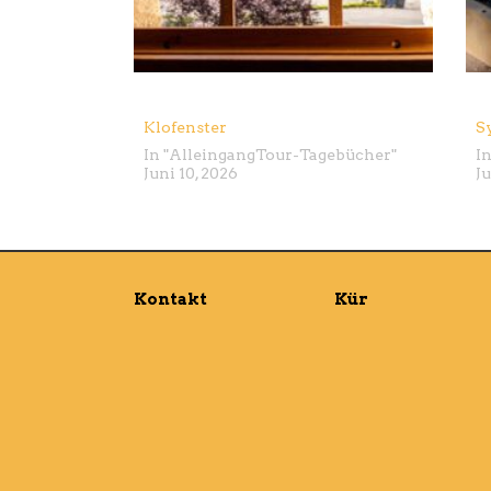
Klofenster
S
In "
Alleingang
Tour-Tagebücher
"
In
Juni 10, 2026
Ju
Kontakt
Kür