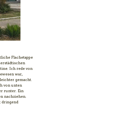
tliche Flachetappe
nerstädtischen
tine. Ich rede von
gewesen war,
leichter gemacht.
ch von unten
r runter. Ein
en nachziehen.
t dringend