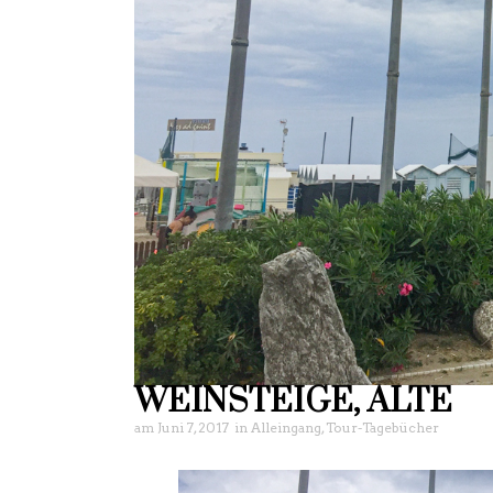
WEINSTEIGE, ALTE
am
Juni 7, 2017
in
Alleingang
,
Tour-Tagebücher