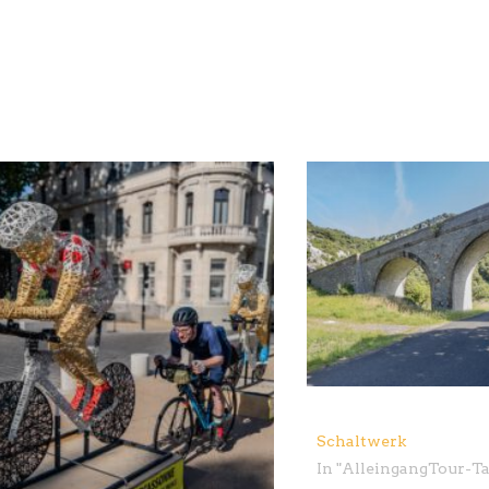
Schaltwerk
In "
Alleingang
Tour-T