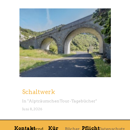
Schaltwerk
In "
Alpträumchen
Tour-Tagebücher
"
Juni 8, 2026
Kontakt
Kür
Pflicht
Bernd
Bücher
Datenschutz