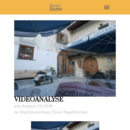
VIDEOANALYSE
am
August 29, 2018
in
Alpträumchen
,
Tour-Tagebücher