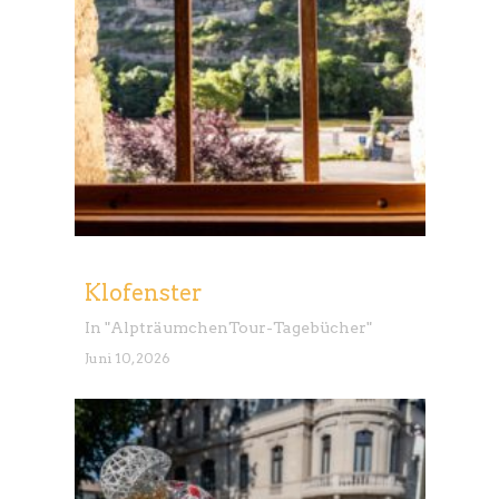
Klofenster
In "
Alpträumchen
Tour-Tagebücher
"
Juni 10, 2026