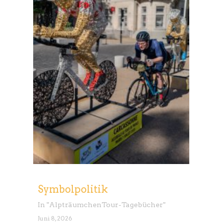
Symbolpolitik
In "
Alpträumchen
Tour-Tagebücher
"
Juni 8, 2026