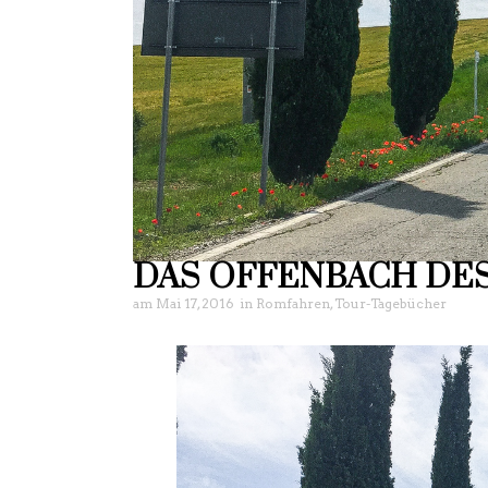
DAS OFFENBACH DE
am
Mai 17, 2016
in
Romfahren
,
Tour-Tagebücher