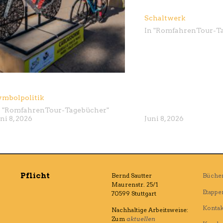
Schaltwerk
In "
Romfahren
Tour-T
ymbolpolitik
 "
Romfahren
Tour-Tagebücher
"
ni 8, 2026
Juni 8, 2026
Pflicht
Bernd Sautter
Büche
Maurenstr. 25/1
Etappe
70599 Stuttgart
Kontak
Nachhaltige Arbeitsweise:
Zum
aktuellen