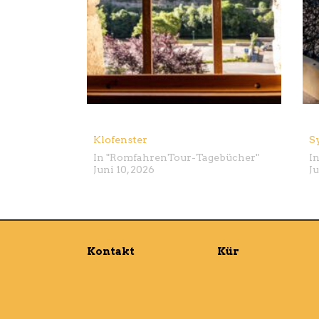
Klofenster
S
In "
Romfahren
Tour-Tagebücher
"
In
Juni 10, 2026
Ju
Kontakt
Kür