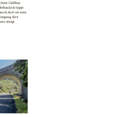
chste Cafébar.
dtebaulich toppt
uch dort ist eine
eingang ihre
to steigt.