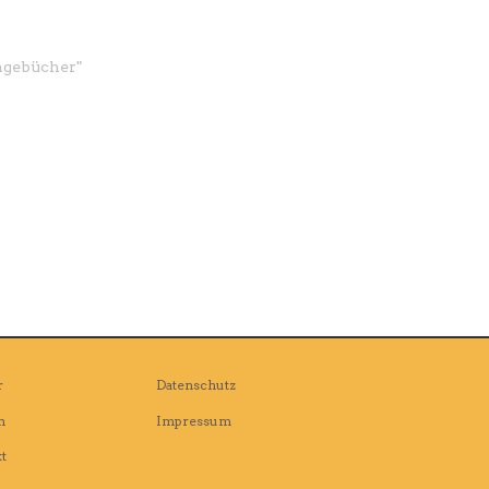
agebücher
"
r
Datenschutz
n
Impressum
t