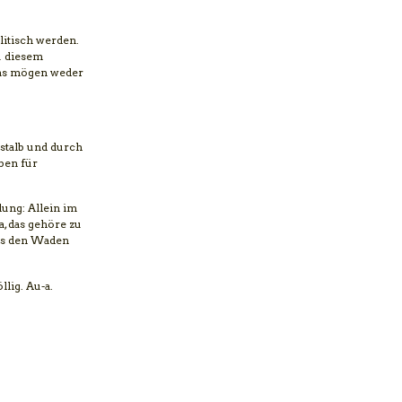
litisch werden.
u diesem
Das mögen weder
Ostalb und durch
ben für
lung: Allein im
, das gehöre zu
aus den Waden
lig. Au-a.