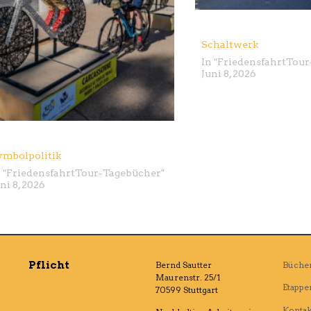
Schaltwerk
In "
Friedensfahrt
Tour
Juni 8, 2026
ymbolpolitik
 "
Friedensfahrt
Tour-Tagebücher
"
ni 8, 2026
Pflicht
Bernd Sautter
Büche
Maurenstr. 25/1
Etappe
70599 Stuttgart
Kontak