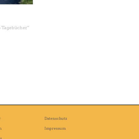
-Tagebücher
"
r
Datenschutz
n
Impressum
t