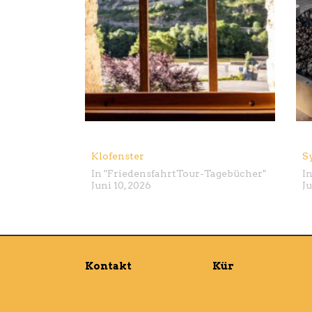
Klofenster
S
In "
Friedensfahrt
Tour-Tagebücher
"
In
Juni 10, 2026
Ju
Kontakt
Kür