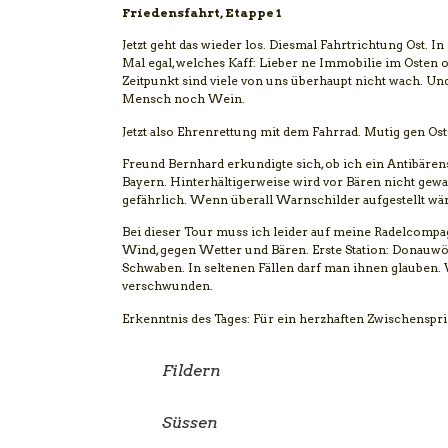
Friedensfahrt, Etappe 1
Jetzt geht das wieder los. Diesmal Fahrtrichtung Ost. 
Mal egal, welches Kaff: Lieber ne Immobilie im Osten
Zeitpunkt sind viele von uns überhaupt nicht wach. 
Mensch noch Wein.
Jetzt also Ehrenrettung mit dem Fahrrad. Mutig gen Ost
Freund Bernhard erkundigte sich, ob ich ein Antibären
Bayern. Hinterhältigerweise wird vor Bären nicht gewa
gefährlich. Wenn überall Warnschilder aufgestellt wäre
Bei dieser Tour muss ich leider auf meine Radelcompag
Wind, gegen Wetter und Bären. Erste Station: Donauwö
Schwaben. In seltenen Fällen darf man ihnen glauben. 
verschwunden.
Erkenntnis des Tages: Für ein herzhaften Zwischensprin
Fildern
Süssen