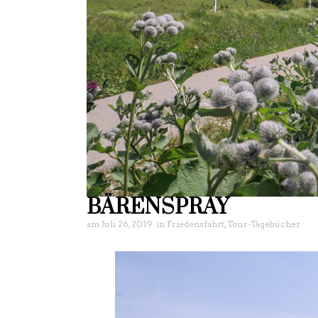
BÄRENSPRAY
am
Juli 26, 2019
in
Friedensfahrt
,
Tour-Tagebücher