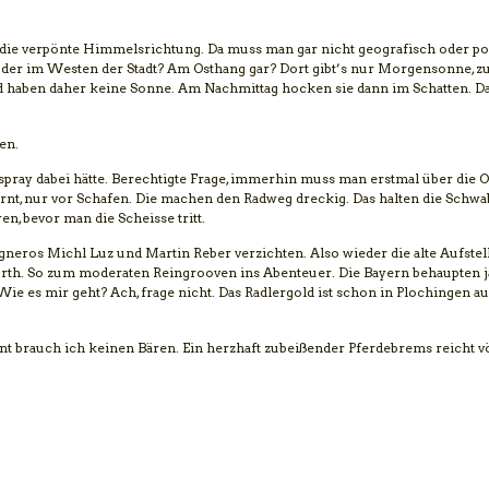
In die verpönte Himmelsrichtung. Da muss man gar nicht geografisch oder po
 oder im Westen der Stadt? Am Osthang gar? Dort gibt’s nur Morgensonne, z
Und haben daher keine Sonne. Am Nachmittag hocken sie dann im Schatten. 
en.
spray dabei hätte. Berechtigte Frage, immerhin muss man erstmal über die 
rnt, nur vor Schafen. Die machen den Radweg dreckig. Das halten die Schwa
n, bevor man die Scheisse tritt.
neros Michl Luz und Martin Reber verzichten. Also wieder die alte Aufstel
rth. So zum moderaten Reingrooven ins Abenteuer. Die Bayern behaupten ja
Wie es mir geht? Ach, frage nicht. Das Radlergold ist schon in Plochingen 
t brauch ich keinen Bären. Ein herzhaft zubeißender Pferdebrems reicht völ