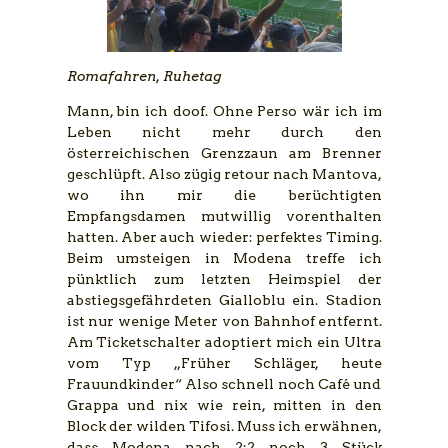
Romafahren, Ruhetag
Mann, bin ich doof. Ohne Perso wär ich im
Leben nicht mehr durch den
österreichischen Grenzzaun am Brenner
geschlüpft. Also zügig retour nach Mantova,
wo ihn mir die berüchtigten
Empfangsdamen mutwillig vorenthalten
hatten. Aber auch wieder: perfektes Timing.
Beim umsteigen in Modena treffe ich
pünktlich zum letzten Heimspiel der
abstiegsgefährdeten Gialloblu ein. Stadion
ist nur wenige Meter von Bahnhof entfernt.
Am Ticketschalter adoptiert mich ein Ultra
vom Typ „Früher Schläger, heute
Frauundkinder“ Also schnell noch Café und
Grappa und nix wie rein, mitten in den
Block der wilden Tifosi. Muss ich erwähnen,
dass Modena nach 2:2 noch 3 Stück