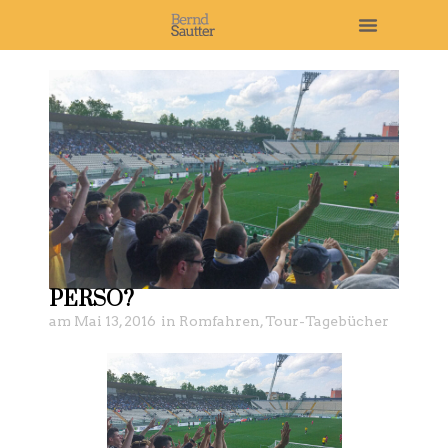
PERSO?
am
Mai 13, 2016
in
Romfahren
,
Tour-Tagebücher