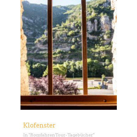
Klofenster
In "
Romfahren
Tour-Tagebücher
"