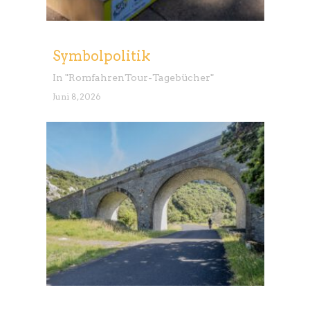
Symbolpolitik
In "
Romfahren
Tour-Tagebücher
"
Juni 8, 2026