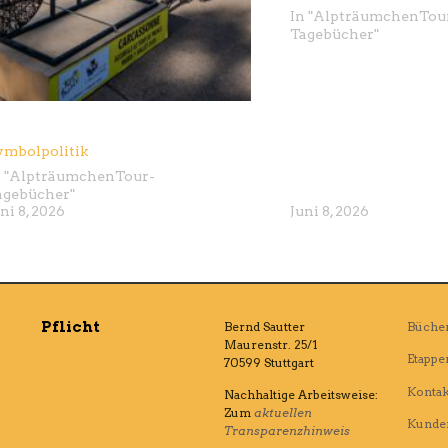
In "
Alpträumchen
Tou
Tagebücher
"
ymbolpolitik
 "
Alpträumchen
Tour-
agebücher
"
ni 8, 2026
Juni 8, 2026
Pflicht
Bernd Sautter
Büche
Maurenstr. 25/1
Etappe
70599 Stuttgart
Kontak
Nachhaltige Arbeitsweise:
Zum
aktuellen
Kunde
Transparenzhinweis