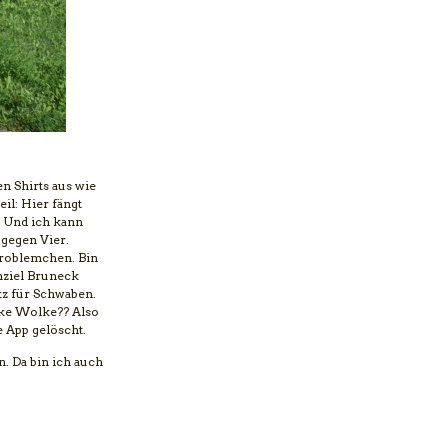
n Shirts aus wie
il: Hier fängt
. Und ich kann
 gegen Vier.
problemchen. Bin
enziel Bruneck
tz für Schwaben.
cke Wolke?? Also
 App gelöscht.
n. Da bin ich auch