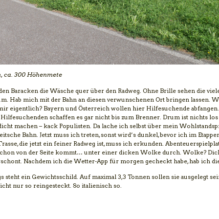
m, ca. 300 Höhenmete
 den Baracken die Wäsche quer über den Radweg. Ohne Brille sehen die viele
um. Hab mich mit der Bahn an diesen verwunschenen Ort bringen lassen. We
s mir eigentlich? Bayern und Österreich wollen hier Hilfesuchende abfangen
 Hilfesuchenden schaffen es gar nicht bis zum Brenner. Drum ist nichts los
 dicht machen – kack Populisten. Da lache ich selbst über mein Wohlstands
eitsche Bahn. Jetzt muss ich treten, sonst wird’s dunkel, bevor ich im Etapp
asse, die jetzt ein feiner Radweg ist, muss ich erkunden. Abenteuerspielpla
nne schon von der Seite kommt… unter einer dicken Wolke durch. Wolke? Di
rschont. Nachdem ich die Wetter-App für morgen gecheckt habe, hab ich die
 steht ein Gewichtsschild. Auf maximal 3,3 Tonnen sollen sie ausgelegt sei
cht nur so reingesteckt. So italienisch so.