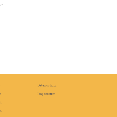
r-
r
Datenschutz
n
Impressum
t
n