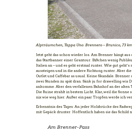
Alpträumchen, Tappa Uno: Brennero – Brunico, 73 k
Jetzt geht das schon wieder los. Am Brenner hängt aus
das Startbanner einer Grantour. Bißchen wenig Publik
Italien an – und es geht erstmal runter. Wie gut geht’
aussteigen und in die andere Richtung runter. Aber die
Outlet und Caffebar as usual. Keine Skandale. Brenner
zwei Stunden zu spät dran. Sänk ju for drawelling wis D
ankomme. Aber den verfallenen Bahnhof an der alten Tr
Die Ruine strahlt in bestem Licht. Klar, weil die So
nix wie weg hier. Außer ein paar Tropfen werde ich ve
Erkenntnis des Tages: An jeder Holzbrücke des Radwegs
mit Gepäck drunter. Hoffentlich haben sie das Schild ni
Am Brenner-Pass