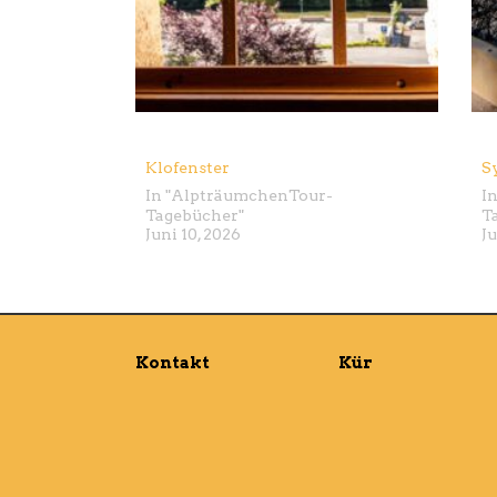
Klofenster
S
In "
Alpträumchen
Tour-
In
Tagebücher
"
T
Juni 10, 2026
Ju
Kontakt
Kür