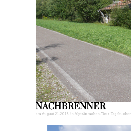
NACHBRENNER
am
August 21, 2018
in
Alpträumchen
,
Tour-Tagebücher