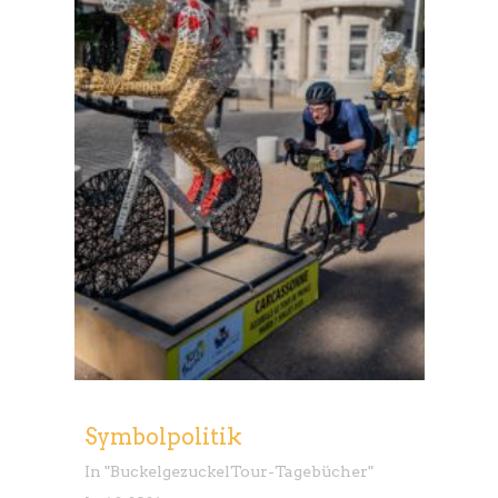
Symbolpolitik
In "
Buckelgezuckel
Tour-Tagebücher
"