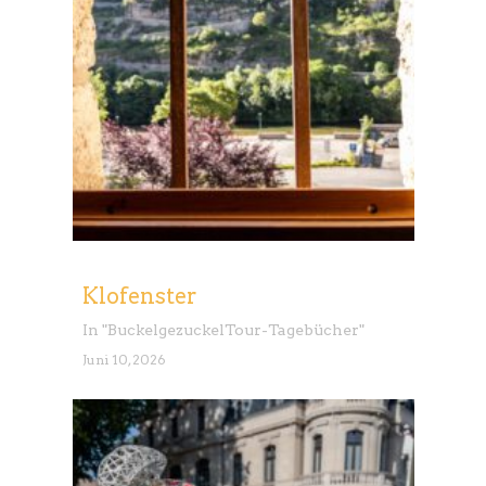
Klofenster
In "
Buckelgezuckel
Tour-Tagebücher
"
Juni 10, 2026