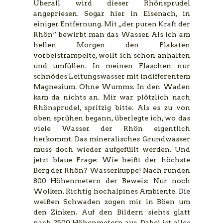
Überall wird dieser Rhönsprudel
angepriesen. Sogar hier in Eisenach, in
einiger Entfernung. Mit „der puren Kraft der
Rhön“ bewirbt man das Wasser. Als ich am
hellen Morgen den Plakaten
vorbeistrampelte, wollt ich schon anhalten
und umfüllen. In meinen Flaschen nur
schnödes Leitungswasser mit indifferentem
Magnesium. Ohne Wumms. In den Waden
kam da nichts an. Mir war plötzlich nach
Rhönsprudel, spritzig bitte. Als es zu von
oben sprühen begann, überlegte ich, wo das
viele Wasser der Rhön eigentlich
herkommt. Das mineralisches Grundwasser
muss doch wieder aufgefüllt werden. Und
jetzt blaue Frage: Wie heißt der höchste
Berg der Rhön? Wasserkuppe! Nach runden
800 Höhenmetern der Beweis: Nur noch
Wolken. Richtig hochalpines Ambiente. Die
weißen Schwaden zogen mir in Böen um
den Zinken. Auf den Bildern siehts glatt
nach 2500 Höhenmetern aus. Dabei ist alles