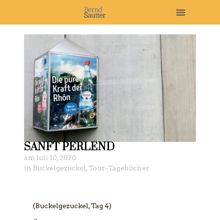
SANFT PERLEND
am
Juli 10, 2020
in
Buckelgezuckel
,
Tour-Tagebücher
(Buckelgezuckel, Tag 4)