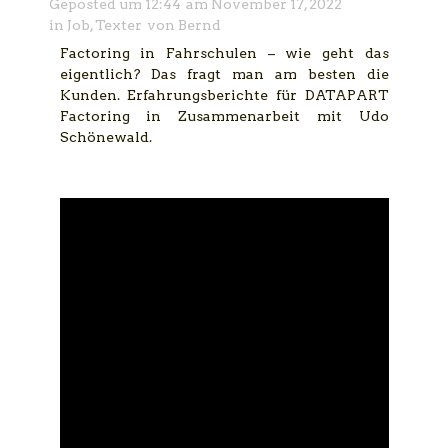
Geposted um
12:44
am
November 17, 2022
in
Job
,
Texter
von
Bernd
Factoring in Fahrschulen – wie geht das
eigentlich? Das fragt man am besten die
Kunden. Erfahrungsberichte für DATAPART
Factoring in Zusammenarbeit mit Udo
Schönewald.