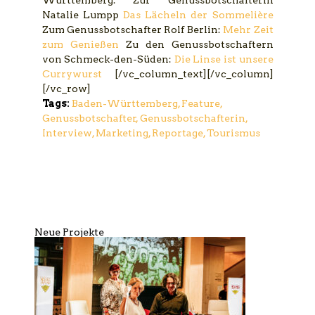
Württemberg. Zur Genussbotschafterin
Natalie Lumpp
Das Lächeln der Sommelière
Zum Genussbotschafter Rolf Berlin:
Mehr Zeit
zum Genießen
Zu den Genussbotschaftern
von Schmeck-den-Süden:
Die Linse ist unsere
Currywurst
[/vc_column_text][/vc_column]
[/vc_row]
Tags:
Baden-Württemberg
,
Feature
,
Genussbotschafter
,
Genussbotschafterin
,
Interview
,
Marketing
,
Reportage
,
Tourismus
Neue Projekte