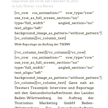
Geposted um
14:04
am
Oktober 15, 2022
in
Job
,
Texter
von
Bernd
[vc_row css_animation=““ row_type=“row“
use_row_as_full_screen_section=“no“
type=“full_width“ angled_section=“no“
text_align=“left“
background_image_as_pattern=“without_pattern“]
[vc_column][vc_column_text]
Web-Reportage im Auftrag der TMBW
[/vc_column_text][/vc_column][/vc_row]
[vc_row css_animation=““ row_type=“row“
use_row_as_full_screen_section=“no“
type=“full_width“ angled_section=“no“
text_align=“left“
background_image_as_pattern=“without_pattern“]
[vc_column][vc_column_text] Ganz nah an
Texstars Traumjob: Interview und Reportage
mit den GenussbotschafterInnen des Landes
Baden-Württemberg. Im Auftrag der
Tourismus Marketing GmbH Baden-