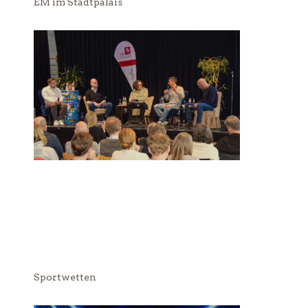
EM im Stadtpalais
Sportwetten