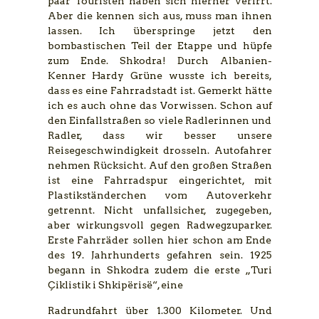
paar Touristen haben sich hierher verirrt.
Aber die kennen sich aus, muss man ihnen
lassen. Ich überspringe jetzt den
bombastischen Teil der Etappe und hüpfe
zum Ende. Shkodra! Durch Albanien-
Kenner Hardy Grüne wusste ich bereits,
dass es eine Fahrradstadt ist. Gemerkt hätte
ich es auch ohne das Vorwissen. Schon auf
den Einfallstraßen so viele Radlerinnen und
Radler, dass wir besser unsere
Reisegeschwindigkeit drosseln. Autofahrer
nehmen Rücksicht. Auf den großen Straßen
ist eine Fahrradspur eingerichtet, mit
Plastikständerchen vom Autoverkehr
getrennt. Nicht unfallsicher, zugegeben,
aber wirkungsvoll gegen Radwegzuparker.
Erste Fahrräder sollen hier schon am Ende
des 19. Jahrhunderts gefahren sein. 1925
begann in Shkodra zudem die erste „Turi
Çiklistik i Shkipërisë“, eine
Radrundfahrt über 1.300 Kilometer. Und