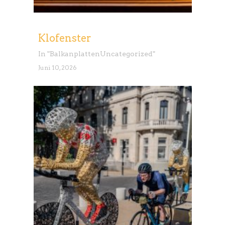
Klofenster
In "
Balkanplatten
Uncategorized
"
Juni 10, 2026