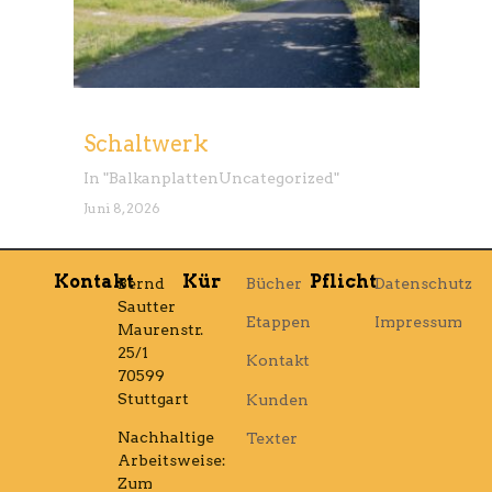
Schaltwerk
In "
Balkanplatten
Uncategorized
"
Juni 8, 2026
Kontakt
Kür
Pflicht
Bernd
Bücher
Datenschutz
Sautter
Etappen
Impressum
Maurenstr.
25/1
Kontakt
70599
Stuttgart
Kunden
Nachhaltige
Texter
Arbeitsweise:
Zum