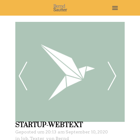
STARTUP-WEBTEXT
Geposted um
20:13
am
September 10, 2020
in
Job
,
Texter
von
Bernd